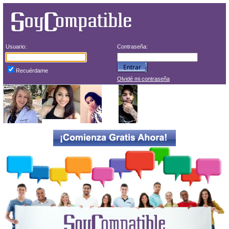
Usuario:
Contraseña:
Recuérdame
Olvidé mi contraseña