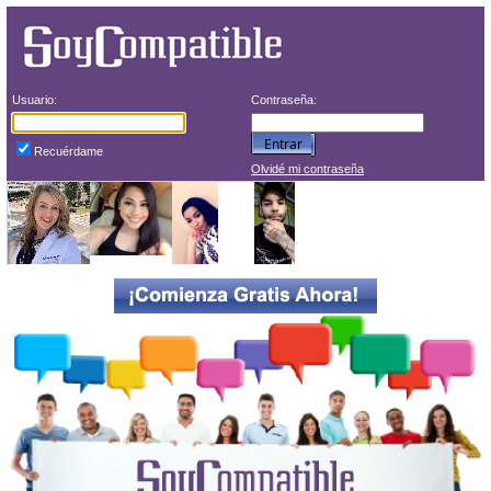
Usuario:
Contraseña:
Recuérdame
Olvidé mi contraseña