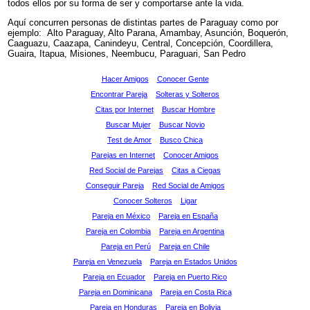
todos ellos por su forma de ser y comportarse ante la vida.
Aquí concurren personas de distintas partes de Paraguay como por
ejemplo: Alto Paraguay, Alto Parana, Amambay, Asunción, Boquerón,
Caaguazu, Caazapa, Canindeyu, Central, Concepción, Coordillera,
Guaira, Itapua, Misiones, Neembucu, Paraguari, San Pedro
Hacer Amigos
Conocer Gente
Encontrar Pareja
Solteras y Solteros
Citas por Internet
Buscar Hombre
Buscar Mujer
Buscar Novio
Test de Amor
Busco Chica
Parejas en Internet
Conocer Amigos
Red Social de Parejas
Citas a Ciegas
Conseguir Pareja
Red Social de Amigos
Conocer Solteros
Ligar
Pareja en México
Pareja en España
Pareja en Colombia
Pareja en Argentina
Pareja en Perú
Pareja en Chile
Pareja en Venezuela
Pareja en Estados Unidos
Pareja en Ecuador
Pareja en Puerto Rico
Pareja en Dominicana
Pareja en Costa Rica
Pareja en Honduras
Pareja en Bolivia