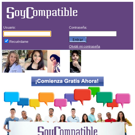
Usuario:
Contraseña:
Recuérdame
Olvidé mi contraseña