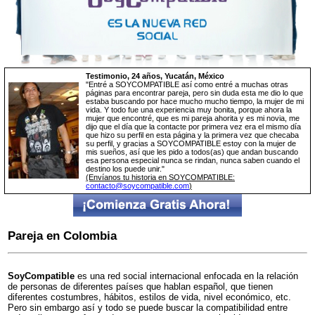
Testimonio, 24 años, Yucatán, México
"Entré a SOYCOMPATIBLE así como entré a muchas otras
páginas para encontrar pareja, pero sin duda esta me dio lo que
estaba buscando por hace mucho mucho tiempo, la mujer de mi
vida. Y todo fue una experiencia muy bonita, porque ahora la
mujer que encontré, que es mi pareja ahorita y es mi novia, me
dijo que el día que la contacte por primera vez era el mismo día
que hizo su perfil en esta página y la primera vez que checaba
su perfil, y gracias a SOYCOMPATIBLE estoy con la mujer de
mis sueños, así que les pido a todos(as) que andan buscando
esa persona especial nunca se rindan, nunca saben cuando el
destino los puede unir."
(Envíanos tu historia en SOYCOMPATIBLE:
contacto@soycompatible.com
)
Pareja en Colombia
SoyCompatible
es una red social internacional enfocada en la relación
de personas de diferentes países que hablan español, que tienen
diferentes costumbres, hábitos, estilos de vida, nivel económico, etc.
Pero sin embargo así y todo se puede buscar la compatibilidad entre