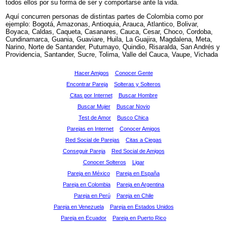
todos ellos por su forma de ser y comportarse ante la vida.
Aquí concurren personas de distintas partes de Colombia como por
ejemplo: Bogotá, Amazonas, Antioquia, Arauca, Atlantico, Bolivar,
Boyaca, Caldas, Caqueta, Casanares, Cauca, Cesar, Choco, Cordoba,
Cundinamarca, Guania, Guaviare, Huila, La Guajira, Magdalena, Meta,
Narino, Norte de Santander, Putumayo, Quindio, Risaralda, San Andrés y
Providencia, Santander, Sucre, Tolima, Valle del Cauca, Vaupe, Vichada
Hacer Amigos
Conocer Gente
Encontrar Pareja
Solteras y Solteros
Citas por Internet
Buscar Hombre
Buscar Mujer
Buscar Novio
Test de Amor
Busco Chica
Parejas en Internet
Conocer Amigos
Red Social de Parejas
Citas a Ciegas
Conseguir Pareja
Red Social de Amigos
Conocer Solteros
Ligar
Pareja en México
Pareja en España
Pareja en Colombia
Pareja en Argentina
Pareja en Perú
Pareja en Chile
Pareja en Venezuela
Pareja en Estados Unidos
Pareja en Ecuador
Pareja en Puerto Rico