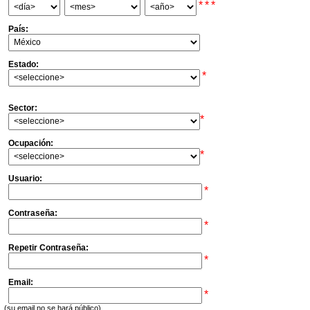
*
*
*
País:
Estado:
*
Sector:
*
Ocupación:
*
Usuario:
*
Contraseña:
*
Repetir Contraseña:
*
Email:
*
(su email no se hará público)